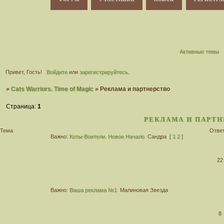
Активные темы
Привет, Гость!
Войдите
или
зарегистрируйтесь
.
»
Cats Warriors. Time of Magic
»
Реклама и партнерство
Страница:
1
РЕКЛАМА И ПАРТН
Тема
Отве
Важно:
Коты-Воители. Новое Начало
Сандра
[
1
2
]
22
Важно:
Ваша реклама №1
Малиновая Звезда
8