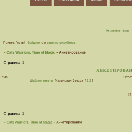
Активные темы
Привет, Гость!
Войдите
или
зарегистрируйтесь
.
»
Cats Warriors. Time of Magic
»
Анкетирование
Страница:
1
АНКЕТИРОВА
Тема
Отве
Шаблон анкеты
Малиновая Звезда
[
1
2
]
21
Страница:
1
»
Cats Warriors. Time of Magic
»
Анкетирование