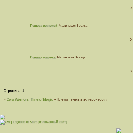
0
Пещера воителей
Малиновая Звезда
0
Главная полянка
Малиновая Звезда
0
Страница:
1
»
Cats Warriors. Time of Magic
»
Племя Теней и их территории
[взломанный сайт]