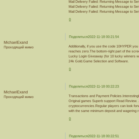
Mail Delivery Failed: Returning Message to Se
Mail Delivery Failed: Returning Message to Se
Mail Delivery Failed: Returning Message to Se
0
Поделиться
2022-11-18 00:21:54
MichaelExand
Additionally, if you use the code 10HYPER you 
Проходящий мимо
reaches zero.The bottom-right part of the scre
Lucky Login Giveaway (for 10 lucky winners w
24k Gold.Game Selection and Software.
0
Поделиться
2022-11-18 00:22:23
MichaelExand
Transactions and Payment Policies.Interestingly
Проходящий мимо
Original games Superb support Read Review. A
cryptocurrencies.Regular players can look for
with the same minimum deposit and wagering 
0
Поделиться
2022-11-18 00:22:51