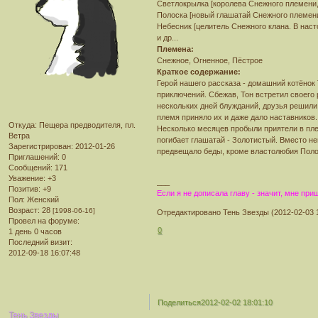
Светлокрылка [королева Снежного племени,
Полоска [новый глашатай Снежного племен
Небесник [целитель Снежного клана. В нас
и др...
Племена:
Снежное, Огненное, Пёстрое
Краткое содержание:
Герой нашего рассказа - домашний котёнок
приключений. Сбежав, Тон встретил своего р
нескольких дней блужданий, друзья решили
племя приняло их и даже дало наставников..
Откуда:
Пещера предводителя, пл.
Несколько месяцев пробыли приятели в пле
Ветра
погибает глашатай - Золотистый. Вместо н
Зарегистрирован
: 2012-01-26
предвещало беды, кроме властолюбия Полос
Приглашений:
0
Сообщений:
171
Уважение:
+3
___
Позитив:
+9
Если я не дописала главу - значит, мне пр
Пол:
Женский
Возраст:
28
[1998-06-16]
Отредактировано Тень Звезды (2012-02-03 1
Провел на форуме:
0
1 день 0 часов
Последний визит:
2012-09-18 16:07:48
Поделиться
2012-02-02 18:01:10
Тень Звезды