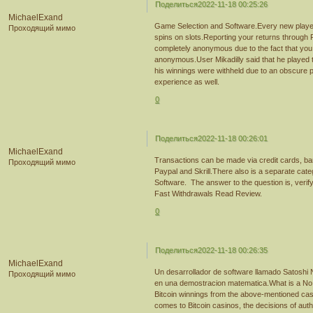
Поделиться
2022-11-18 00:25:26
MichaelExand
Game Selection and Software.Every new player 
Проходящий мимо
spins on slots.Reporting your returns through F
completely anonymous due to the fact that you c
anonymous.User Mikadilly said that he played t
his winnings were withheld due to an obscure p
experience as well.
0
Поделиться
2022-11-18 00:26:01
MichaelExand
Transactions can be made via credit cards, ban
Проходящий мимо
Paypal and Skrill.There also is a separate ca
Software. The answer to the question is, verify
Fast Withdrawals Read Review.
0
Поделиться
2022-11-18 00:26:35
MichaelExand
Un desarrollador de software llamado Satoshi 
Проходящий мимо
en una demostracion matematica.What is a No 
Bitcoin winnings from the above-mentioned ca
comes to Bitcoin casinos, the decisions of auth