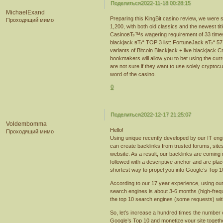
Поделиться
2022-11-18 00:28:15
MichaelExand
Preparing this KingBit casino review, we were 
Проходящий мимо
1,200, with both old classics and the newest titl
CasinoвЂ™s wagering requirement of 33 times t
blackjack вЂ“ TOP 3 list: FortuneJack вЂ“ 57 
variants of Bitcoin Blackjack + live blackjack
bookmakers will allow you to bet using the curr
are not sure if they want to use solely crypto
word of the casino.
0
Поделиться
2022-12-17 21:25:07
Voldembomma
Hello!
Проходящий мимо
Using unique recently developed by our IT eng
can create backlinks from trusted forums, site
website. As a result, our backlinks are coming 
followed with a descriptive anchor and are place
shortest way to propel you into Google’s Top 1
According to our 17 year experience, using o
search engines is about 3-6 months (high-frequen
the top 10 search engines (some requests) wit
So, let’s increase a hundred times the number o
Google’s Top 10 and monetize your site togeth