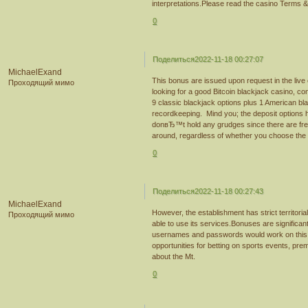
interpretations.Please read the casino Terms &
0
Поделиться
2022-11-18 00:27:07
MichaelExand
This bonus are issued upon request in the live ch
Проходящий мимо
looking for a good Bitcoin blackjack casino, cons
9 classic blackjack options plus 1 American bl
recordkeeping. Mind you; the deposit options 
donвЂ™t hold any grudges since there are fre
around, regardless of whether you choose the 
0
Поделиться
2022-11-18 00:27:43
MichaelExand
However, the establishment has strict territoria
Проходящий мимо
able to use its services.Bonuses are significan
usernames and passwords would work on this new
opportunities for betting on sports events, pre
about the Mt.
0