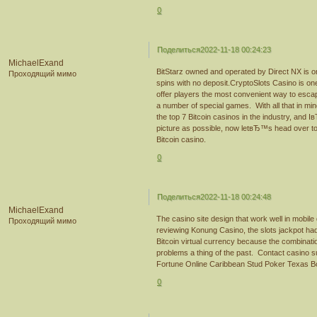
0
Поделиться
2022-11-18 00:24:23
MichaelExand
BitStarz owned and operated by Direct NX is one
Проходящий мимо
spins with no deposit.CryptoSlots Casino is on
offer players the most convenient way to escap
a number of special games. With all that in mi
the top 7 Bitcoin casinos in the industry, and 
picture as possible, now letвЂ™s head over to
Bitcoin casino.
0
Поделиться
2022-11-18 00:24:48
MichaelExand
The casino site design that work well in mobil
Проходящий мимо
reviewing Konung Casino, the slots jackpot ha
Bitcoin virtual currency because the combinati
problems a thing of the past. Contact casino 
Fortune Online Caribbean Stud Poker Texas B
0