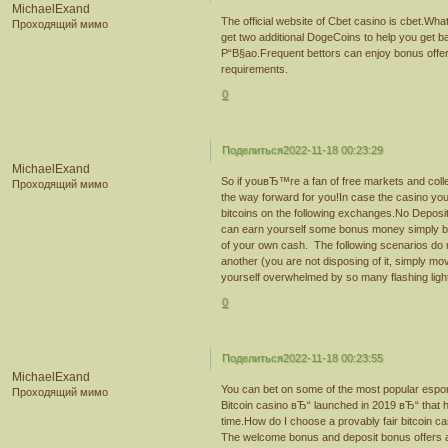
MichaelExand
The official website of Cbet casino is cbet.Wh
Проходящий мимо
get two additional DogeCoins to help you get b
Р“В§ao.Frequent bettors can enjoy bonus offer
requirements.
0
Поделиться
2022-11-18 00:23:29
MichaelExand
So if youвЂ™re a fan of free markets and collec
Проходящий мимо
the way forward for you!In case the casino yo
bitcoins on the following exchanges.No Deposit 
can earn yourself some bonus money simply by
of your own cash. The following scenarios do no
another (you are not disposing of it, simply mov
yourself overwhelmed by so many flashing light
0
Поделиться
2022-11-18 00:23:55
MichaelExand
You can bet on some of the most popular espor
Проходящий мимо
Bitcoin casino вЂ“ launched in 2019 вЂ“ that h
time.How do I choose a provably fair bitcoin ca
The welcome bonus and deposit bonus offers ar