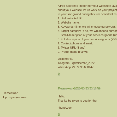
A free Backlinks Report for your website is avai
about your website, let us work on your project
to your site gained during this trial period will
1. Full website URL:
2. Website name:
3. Keywords (if no, we will choose ourselves):
4. Target category (if no, we will choose oursel
5. Small description of your services/goods (u
6. Full description of your services/goods (25
7. Contact phone and email:
8. Twitter URL (if any):
9. Profile Image (if any):
Voldemar K.
Telegram - @Voldemar_2022;
WhatsApp +98 903 5688147
0
Поделиться
2023-03-23 23:16:59
Jameswar
Hello.
Проходящий мимо
Thanks be given to you for that
hbunel.com
0