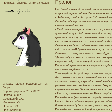
Пролог
Предводительница пл. Ветра|Модер
Над белой снежной поляной сияла одинокая
поджарый, пушистый кот. Белоснежная кошк
- Небесник, с ней всё хорошо? Огненный не 
Спокойно обведя своим взором холодную по
взволнованной кошке:
- Ты больше волнуешься не за котят, а за с
домашней подругой Огненного всё в порядке.
целителя полыхнули тревожным огоньком и он
выступить против нас, их спасителей, в битв
Снежная уже было с облегчением отправила
- Что ты сказал?! Домашние котята, пусть 
Огненного. К тому же самим котятам будет 
"Двуногие"). - с этими словами она развер
вздымающий, то опадающий рыжий комок ш
Полосатый целитель вновь нырнул в глубь 
писк новорождённых котят.
Трое клубков пёстрой шерсти лежали под 
был самым крепким - маленький малыш с ч
с синими глазками, а третий - самый необы
Откуда:
Пещера предводителя, пл.
разными глазами: зелёным и синим. Отцом 
Ветра
- домашняя кошка. Значит, наши котята сам
Зарегистрирован
: 2012-01-26
- Растите, маленькие котятки. Ваша судьб
Приглашений:
0
Поднебесным (так называется рай) племен
Сообщений:
171
Наш котёнок слабо пискнул и прополз побл
Уважение:
+3
В начале пути будет сложно, но вскоре, 
Позитив:
+9
Поднебесного клана всё ещё отдавались в 
Пол:
Женский