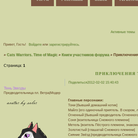
Активные темы
Привет, Гость!
Войдите
или
зарегистрируйтесь
.
»
Cats Warriors. Time of Magic
»
Книги участников форума
»
Приключения
Страница:
1
ПРИКЛЮЧЕНИЯ 
Поделиться
2012-02-02 15:40:43
Тень Звезды
Предводительница пл. Ветра|Модер
Главные персонажи:
Тони [бывший домашний котик]
Майлз [его одиночный приятель. В скором, 
Огненный [бывший предводитель Огненного
Соня [воительница Снежного племени]
Метель [воитель Пёстрого племени, знаком
Золотистый [глашатай Снежного племени]
Сияние Звёзд [предводительница Снежного