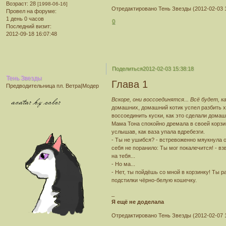
Возраст:
28
[1998-06-16]
Отредактировано Тень Звезды (2012-02-03 1
Провел на форуме:
1 день 0 часов
0
Последний визит:
2012-09-18 16:07:48
Поделиться
2012-02-03 15:38:18
Тень Звезды
Глава 1
Предводительница пл. Ветра|Модер
Вскоре, они воссоединятся... Всё будет, к
домашних, домашний котик успел разбить хр
воссоединить куски, как это сделали домашн
Мама Тона спокойно дремала в своей корзин
услышав, как ваза упала вдребезги.
- Ты не ушибся? - встревоженно мяукнула он
себя не поранило: Ты мог покалечится! - вз
на тебя...
- Но ма...
- Нет, ты пойдёшь со мной в корзинку! Ты 
подстилки чёрно-белую кошечку.
_
Я ещё не доделала
Отредактировано Тень Звезды (2012-02-07 1